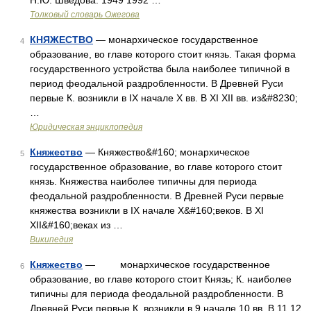
Н.Ю. Шведова. 1949 1992 …
Толковый словарь Ожегова
КНЯЖЕСТВО
— монархическое государственное
4
образование, во главе которого стоит князь. Такая форма
государственного устройства была наиболее типичной в
период феодальной раздробленности. В Древней Руси
первые К. возникли в IX начале X вв. В XI XII вв. из&#8230;
…
Юридическая энциклопедия
Княжество
— Княжество&#160; монархическое
5
государственное образование, во главе которого стоит
князь. Княжества наиболее типичны для периода
феодальной раздробленности. В Древней Руси первые
княжества возникли в IX начале X&#160;веков. В XI
XII&#160;веках из …
Википедия
Княжество
— монархическое государственное
6
образование, во главе которого стоит Князь; К. наиболее
типичны для периода феодальной раздробленности. В
Древней Руси первые К. возникли в 9 начале 10 вв. В 11 12