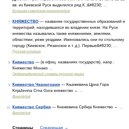
вв. из Киевской Руси выделился ряд К.,&#8230; …
Большая советская энциклопедия
КНЯЖЕСТВО
— название государственных образований и
7
территорий, находившихся во владении князя. На Руси
княжества назывались также княжениями, землями,
областями, реже уездами. Именовались они по стольному
городу (Киевское, Рязанское и т. д.). Первые&#8230; …
Русская история
Княжество
— (в офиц. названиях государств), напр.:
8
Княжество Монако …
Орфографический словарь русского языка
Княжество Черногория
— Књажевина Црна Гора
9
Knjaževina Crna Gora княжество ← …
Википедия
Княжество Сербия
— Кнежевина Србија Княжество ← …
10
Википедия
Страницы
Следующая
→